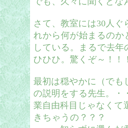
でも、久々に聞くとな
さて、教室には30人ぐ
れから何が始まるのか
している。まるで去年
ひひひ。驚くぞ～！！
最初は穏やかに（でも
の説明をする先生。・
業自由科目じゃなくて
きちゃうの？？？