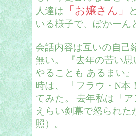
「お嬢さん」
人達は
いる様子で、ぽかーん
会話内容は互いの自己
無い。 『去年の苦い
やることも あるまい
時は、 「フラウ・N本
てみた。 去年私は「
えらい剣幕で怒られた
照）。