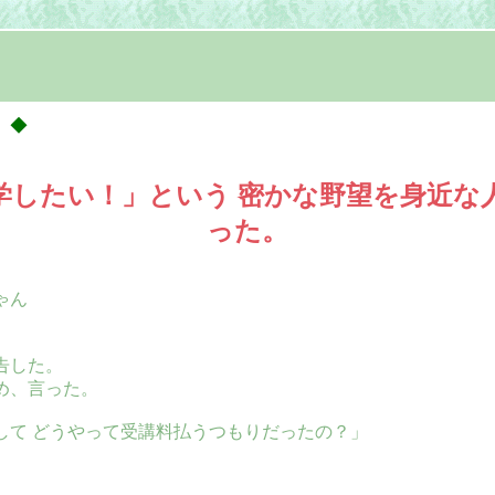
 ◆
学したい！」という 密かな野望を身近な
った。
ゃん
。
告した。
め、言った。
して どうやって受講料払うつもりだったの？」