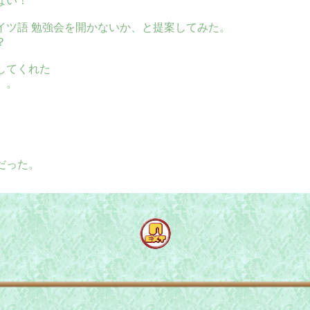
ない！
イツ語 勉強会を開かないか、と提案してみた。
？
してくれた
）。
だった。