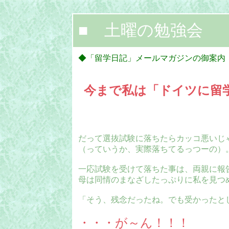
■ 土曜の勉強会
◆「留学日記」メールマガジンの御案内
今まで私は「ドイツに留
だって選抜試験に落ちたらカッコ悪いじ
（っていうか、実際落ちてるっつーの）
一応試験を受けて落ちた事は、両親に報
母は同情のまなざしたっぷりに私を見つ
「そう、残念だったね。でも受かったと
・・・が～ん！！！