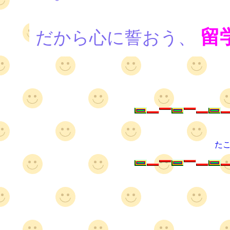
留
だから心に誓おう、
た