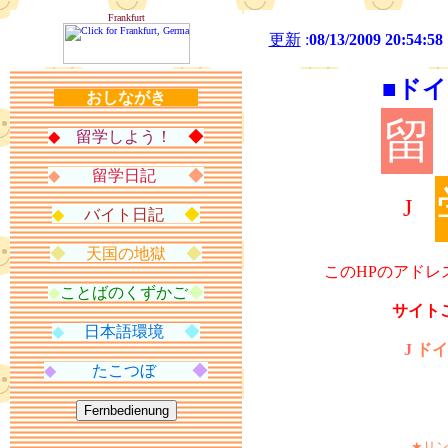
Frankfurt
更新
:
08/13/2009 20:54:58
■ドイ
おしながき
留
◆
留学しよう！
◆
◆
留学日記
◆
J
◆
バイト日記
◆
◆
天国の地獄
◆
このHPのアドレ
◆
ことばのくずかご
◆
サイト
◆
日本語環境
◆
J
ドイ
◆
たこつぼ
◆
★リ