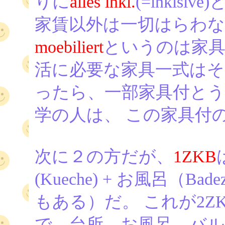
りに
alles inkl.
(=inkls
家賃以外は一切はらわ
moebiliert
というのは家具付
活に必要な家具一式はそろ
ったら、一部家具付と
学の人は、 この家具付
次に２の方だが、
1ZKB
(Kueche) + お風呂（B
もある）だ。 これが2Z
で、台所、お風呂、バ