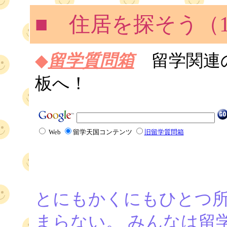
■ 住居を探そう（
◆
留学質問箱
留学関連
板へ！
Web
留学天国コンテンツ
旧留学質問箱
とにもかくにもひとつ
まらない。 みんなは留