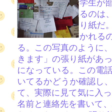
学生が
るのは
り紙だ
かれる
る。この写真のように
きます」の張り紙があっ
になっている。この電話
いてるかどうか確認し
て、実際に見て気に入っ
名前と連絡先を書いて、