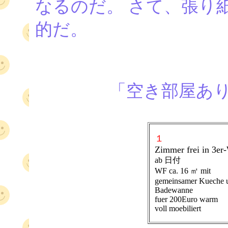
なるのだ。 さて、張り
的だ。
「空き部屋あ
１
Zimmer frei in 3e
ab 日付
WF ca. 16 ㎡ mit
gemeinsamer Kueche 
Badewanne
fuer 200Euro warm
voll moebiliert