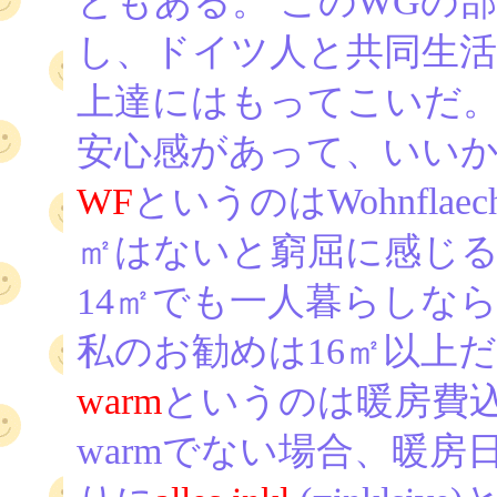
ともある。 このWGの
し、ドイツ人と共同生活
上達にはもってこいだ。
安心感があって、いい
WF
というのはWohnfla
㎡はないと窮屈に感じる
14㎡でも一人暮らしな
私のお勧めは16㎡以上
warm
というのは暖房費
warmでない場合、暖房