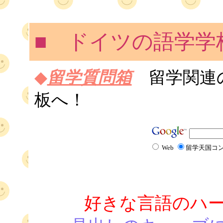
■ ドイツの語学学
◆
留学質問箱
留学関連
板へ！
Web
留学天国コ
好きな言語のハ