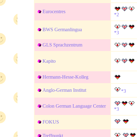
Eurocentres
*2
BWS Germanlingua
*3
GLS Sprachzentrum
Kapito
Hermann-Hesse-Kolleg
Anglo-German Institut
*3
Colon German Language Center
*3
FOKUS
Treffpunkt