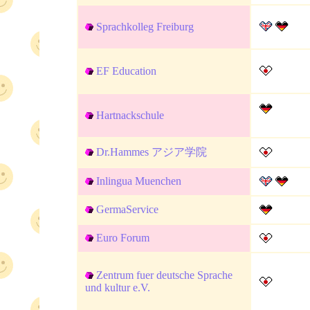
Sprachkolleg Freiburg
EF Education
Hartnackschule
Dr.Hammes アジア学院
Inlingua Muenchen
GermaService
Euro Forum
Zentrum fuer deutsche Sprache
und kultur e.V.