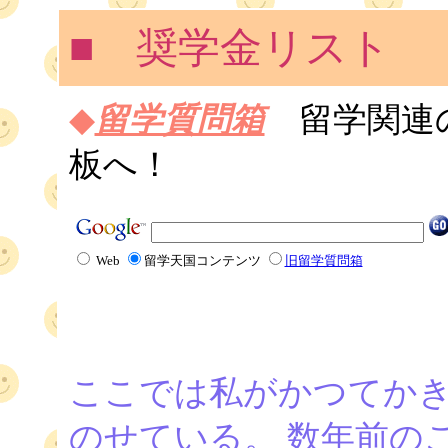
■ 奨学金リスト
◆
留学質問箱
留学関連
板へ！
Web
留学天国コンテンツ
旧留学質問箱
ここでは私がかつてか
のせている。 数年前の