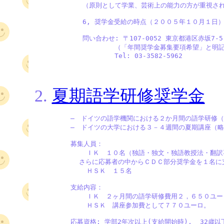
            （原則として学業、芸術上の能力の方が重視され
            6, 奨学金受給の時点（２００５年１０月１
            問い合わせ: 〒107-0052 東京都港区赤坂7-
                    （「年間奨学金募集要項希望」と明記
2.
夏期語学研修奨学金
         ―　ドイツの語学機関における２か月間の語学研修（
         ―　ドイツの大学における３－４週間の夏期講座（略
         募集人員：

             ＩＫ　１０名（独語・独文・独語教授法・翻訳
　　　　　   さらに応募者の中からＣＤＣ部分奨学金を１名に支
             ＨＳＫ　１５名

         支給内容：

             ＩＫ　２ヶ月間の語学研修費用２，６５０ユ
             ＨＳＫ　講座参加費として７７０ユーロ。

         応募資格: 学部2年次以上(支給開始時),  32歳以