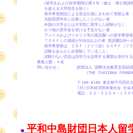
         （研究生および在学期間が満５年〔修士・博士両課程
          を超える大学院生を除く） 

          留学希望国語による意志伝達にきわめて堪能な者 

          当財団奨学生に応募したことのない者 

          外国の大学または大学院に留学した経験がなく、

          かつ他の奨学金を受ける予定がない者 

          アメリカおよびイギリス等の英語圏への留学希望者
          ＴＯＥＦＬの成績が550点以上の者 英語圏以外への
          留学希望者は、ＺＤＦ（ドイツ語）ＤＡＰＦ（フラ
          試験をあらかじめ受験していること。

          試験のない言語は語学力を証明する書類を添付する
       募集人数：４名

       問い合わせ：       財団法人 国際文化教育交流財団
                           （THE ISHIZAKA FOUNDA
                        〒100-8188 東京都千代田
                        (社)日本経済団体連合会 社会
　　　　　　　　　　　      電話：０３－５２０４－１５０
平和中島財団日本人留