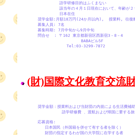
                語学研修目的はふくまない

                該当年の４月１日現在において、年齢が
                日本在住  

       奨学金額:月額18万円(24か月以内),  授業料, 往復航
       募集人員: 7名

       募集時期: 7月中旬から9月中旬

       問合せ  : 〒162 東京都新宿区西新宿3－8－4

                         BABAビル5F

                   Tel:03-3299-7872
(財)国際文化教育交流
       奨学金額：授業料および当財団の内規による生活費補助
                 語学研修費 、渡航および帰国に要する旅費
       応募資格:

          日本国民（外国籍を併せて有する者を除く）

          財団の指定するわが国の大学院に在学する者
