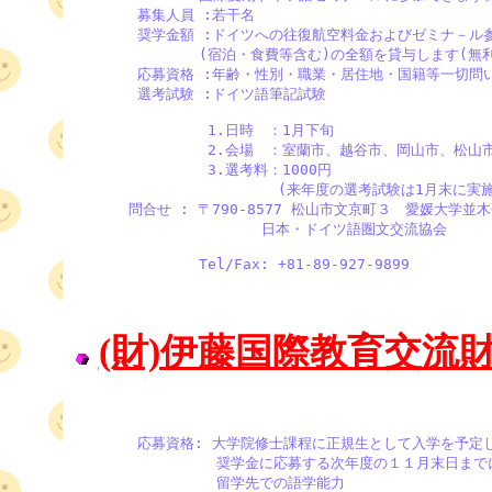
       募集人員 :若干名

       奨学金額 :ドイツへの往復航空料金およびゼミナ－ル参
              (宿泊・食費等含む)の全額を貸与します(無
       応募資格 :年齢・性別・職業・居住地・国籍等一切問い
       選考試験 :ドイツ語筆記試験

               1.日時　：1月下旬 

               2.会場　：室蘭市、越谷市、岡山市、松山市
               3.選考料：1000円 

                       (来年度の選考試験は1月末に実
      問合せ : 〒790-8577 松山市文京町３　愛媛大学並
　　　　　　　　　　　　　日本・ドイツ語圏文交流協会 

              Tel/Fax: +81-89-927-9899
(財)伊藤国際教育交流
       応募資格: 大学院修士課程に正規生として入学を予定し
                奨学金に応募する次年度の１１月末日まで
                留学先での語学能力
