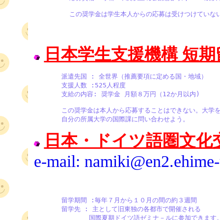
         この奨学金は学生本人からの応募は受けつけて
日本学生支援機構 短期
       派遣先国 : 全世界（推薦要項に定める国・地域）

       支援人数 :525人程度

       支給の内容: 奨学金 月額８万円（12か月以内)

       この奨学金は本人から応募することはできない。大学
       自分の所属大学の国際課に問い合わせよう。
日本・ドイツ語圏文化
e-mail: namiki@en2.ehime-
       留学期間 :毎年７月から１０月の間の約３週間

       留学先 : 主として旧東独の各都市で開催される

              国際夏期ドイツ語ゼミナ－ルに参加できます。