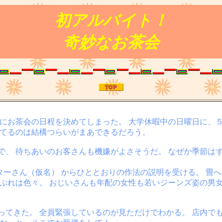
初アルバイト！
奇妙なお茶会
にお茶会の日程を決めてしまった。 大学休暇中の日曜日に、５人
たてるのは結構つらいがまあできるだろう。
で、 待ちあいのお客さんも機嫌がよさそうだ。 なぜか季節は
ターさん（仮名） からひととおりの作法の説明を受ける。 畳
顔ぶれは色々。 おじいさんも年配の女性も若いジーンズ姿の男
ってきた。 全員緊張しているのが見ただけでわかる。 店内で