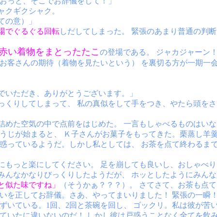
 おっと、そこでお辞儀をして！」
ャクギクシャク。
ての意）」
場でぐるぐる回転
しだしてしまった。 緊張のあまり普通の判
赤い着物をまとったたこ
の登場である。 ジャカジャーン
、お客さんの期待（着物を見たいという） を裏切る方が一期一
でいただき、ありがとうございます。」
っくりしてしまって、 私の真似をして手をつき、やたら頭をさ
詰めた空気の中で点前をはじめた。 一言もしゃべるものはい
とうじが始まると、 Ｋ子さんがお菓子をもってきた。栗蒸し羊
戸惑っているようだ。しかし私としては、 お茶を点て終わるま
にもっと楽にしてください。 足を崩しても良いし、おしゃべ
みんなかなりびっくりしたようだが、 ホッとしたようにみん
と似た味ですね」
（そうかぁ？？？）。 さてさて、お茶も点
まいを正してお辞儀。さあ、やってまいりました！ 緊張の一瞬
ずいている。1回、2回と茶碗を回し、 ゴックリ。私は彼が苦
っていたに違いないのだ！ しかし彼は戸惑うことなく全てを飲