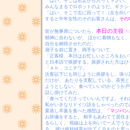
「はい、そこは右足から入って下さい。
みんなまるでロボットのようだ。ギクシ
「はい、そこで左に回って！（左を向い
すると中年女性のそのお客さんは、
その
本日の主役・
皆が無事席についたら、
精神に合わないが、 ほかに着物もなく
自分を納得させたのだ。
扇子を前に置き、両手をついて、
「正客様、本日はお忙しいところをおい
と日本語で挨拶する。挨拶された方はび
「Ａｈ，コニチワ」
次客以下にも同じように挨拶をし、張り
だけが、 あたりを支配している。茶筅
ようとしない。 食べていいのかどうか
話し掛けてみた。
「食べてくださっていいんですよ。それ
私がいきなりドイツ語をしゃべったので
栗蒸し羊羹を食べた感想は、
「マジパン
お辞儀をすると、 相手もあわてて居住
るらしく、 視線は上を向いて一人でうな
る。 彼は絶対緑茶が出てくるものと思