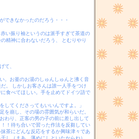
断ができなかったのだろう・・・
！赤い振り袖というのは派手すぎて茶道の
会の精神に合わないだろう、 とむりやり
げて、
ない。お釜のお湯のしゅんしゅんと沸く音
羹だ。 しかしお客さんは誰一人手をつけ
でに食べてほしい。手を止めてドイツ語で
りをしてくださってもいいんですよ。」
な足を崩し、その場の雰囲気が和らいだ。
ておわり、正客の男の子の前に差し出して
！！！待ち合いで習った作法を反芻してい
い抹茶にどんな反応をするか興味津々であ
み干し（まあ、薄めにしといたからね）、