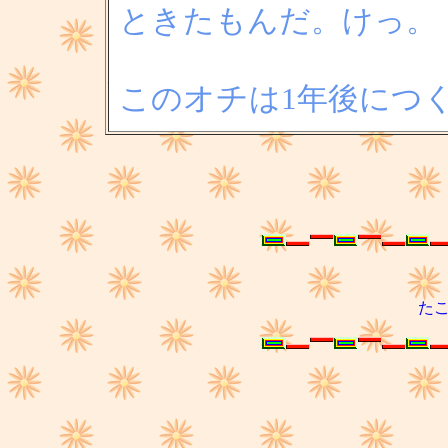
ときたもんだ。けっ。
オチ
この
は1年後につ
た