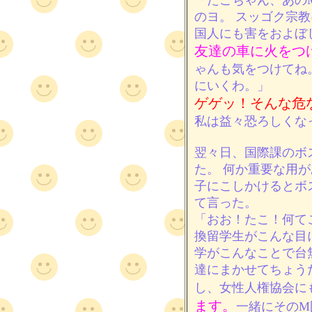
「たこちゃん、あの
のヨ。 スッゴク宗教
国人にも害をおよぼ
友達の車に火をつ
ゃんも気をつけてね
にいくわ。」
ゲゲッ！そんな危
私は益々恐ろしくな
翌々日、国際課のボ
た。 何か重要な用
子にこしかけるとボスのF
て言った。
「おお！たこ！何て
換留学生がこんな目
学がこんなことで台
達にまかせてちょう
し、女性人権協会に
ます。
一緒にそのM