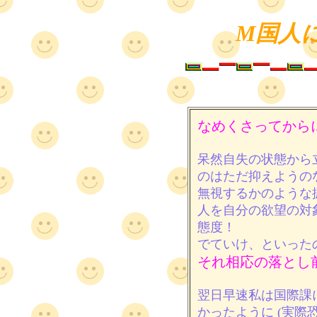
M国人に
なめくさってから
呆然自失の状態から
のはただ抑えようの
無視するかのような
人を自分の欲望の対
態度！
でていけ、といった
それ相応の落とし
翌日早速私は国際課
かったように (実際