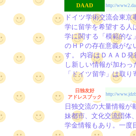
DAAD
http://www2.da
ドイツ学術交流会東京
学に留学を希望する人
学に関する「模範的な
のＨＰの存在意義がな
す。 内容はＤＡＡＤ
し新しい情報が加わっ
「ドイツ留学」は取り
日独友好
http://www.jdzb
アドレスブック
日独交流の大量情報が
妹都市、文化交流団体
学金情報もあり。一度