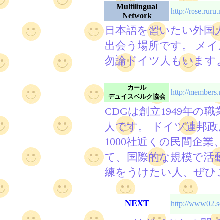
Multilingual
http://rose.ruru
Network
日本語を習いたい外国
出会う場所です。 メ
勿論ドイツ人もいます
カール
http://members
デュイスベルク協会
CDGは創立1949年
人です。 ドイツ連邦
1000社近くの民間企
て、国際的な規模で活
練をうけたい人、ぜひ
NEXT
http://www02.so