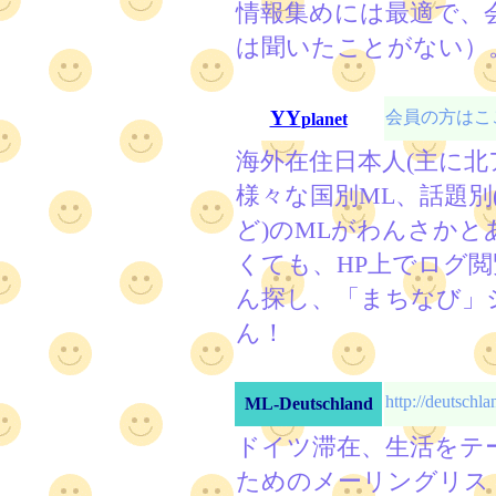
情報集めには最適で、
は聞いたことがない）
YY
会員の方はここ
planet
海外在住日本人(主に北
様々な国別ML、話題別
ど)のMLがわんさかと
くても、HP上でログ
ん探し、「まちなび」
ん！
http://deutschla
ML-Deutschland
ドイツ滞在、生活をテ
ためのメーリングリス