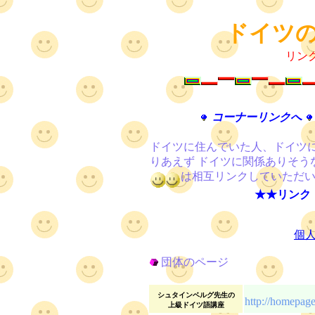
ドイツの
リンク確
コーナーリンクへ
ドイツに住んでいた人、ドイツ
りあえず ドイツに関係ありそう
は相互リンクしていただ
★★リンク
個
団体のページ
シュタインベルグ先生の
http://homepag
上級ドイツ語講座