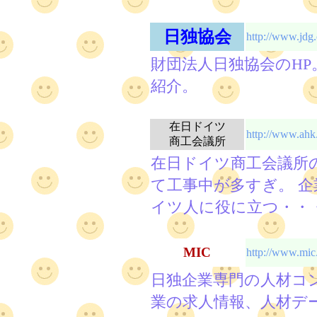
日独協会
http://www.jdg.o
財団法人日独協会のH
紹介。
在日ドイツ
http://www.ahk.
商工会議所
在日ドイツ商工会議所
て工事中が多すぎ。 
イツ人に役に立つ・・
MIC
http://www.mic.
日独企業専門の人材コ
業の求人情報、人材デ