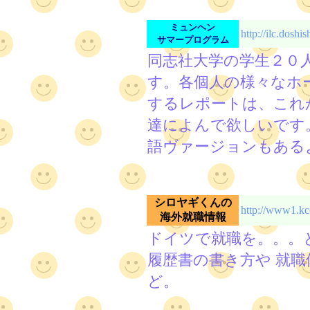
ミュンヘン
http://ilc.dosh
サマープログラム
同志社大学の学生２０
す。各個人の様々なホ
するレポートは、これ
達によんで欲しいです
語ヴァージョンもある
シロヤギくんの
http://www1.kco
海外就職情報
ドイツで就職を。。。
履歴書の書き方や 就
ど。