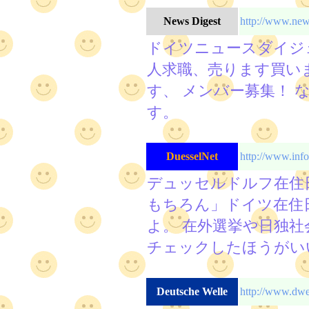
News Digest
http://www.news
ドイツニュースダイジ
人求職、売ります買い
す、 メンバー募集！ 
す。
DuesselNet
http://www.info
デュッセルドルフ在住
もちろん」ドイツ在住
よ。 在外選挙や日独
チェックしたほうがい
Deutsche Welle
http://www.dwe