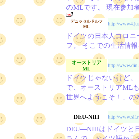
のMLです。 現在参加
デュッセルドルフ
http://www4.j
ML
ドイツの日本人コロニ
フ。 そこでの生活情報
オーストリア
http://www.din.
ML
ドイツじゃないけど、
で、オーストリアMLも
世界へようこそ！」の
DEU-NIH
http://www.slf.
DEU―NIHはドイツ
ラムで、ドイツ語か日