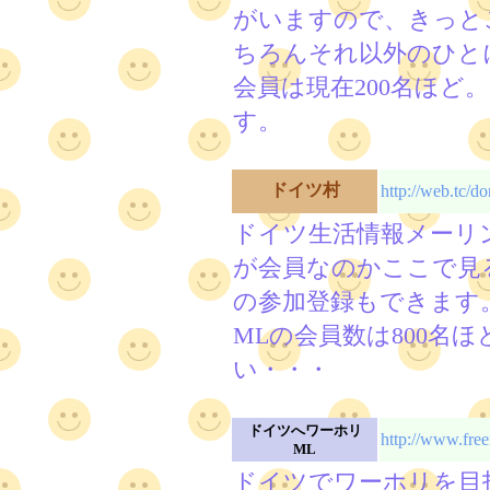
がいますので、きっと
ちろんそれ以外のひと
会員は現在200名ほど
す。
ドイツ村
http://web.tc/do
ドイツ生活情報メーリ
が会員なのかここで見
の参加登録もできます
MLの会員数は800名
い・・・
ドイツへワーホリ
http://www.fre
ML
ドイツでワーホリを目