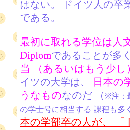
はない。 ドイツ人の卒
である。
最初に取れる学位は人文系で
Diplom
であることが多く
当 （あるいはもう少し
日本の
イツの大学は、
うなもの
なのだ （
※注：最
の学士号に相当する 課程も多
本の学部卒の人が、 「