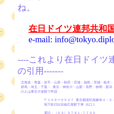
ね。
在日ドイツ連邦共和
e-mail: info@tokyo.di
----これより在日ドイ
の引用-------
　北海道・青森・岩手・山形・秋田・宮城・福島・茨城・栃木・

　群馬・埼玉・千葉・ 東京・神奈川・山梨・長野・静岡・新潟

　の人は東京大使館で申請

             〒１０６ー００４７ 東京都港区南麻布４－５－
             地下鉄日比谷線広尾駅下車 出口１ 

             電話：（０３）５７９１-７７００
