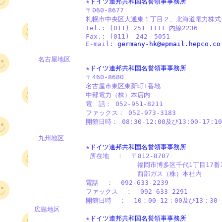
             ★
ドイツ連邦共和国名誉領事事務所
             〒060-8677　 

             札幌市中央区大通東１丁目２、北海道電力株式
             Tel.: (011) 251 1111 内線2236 

             Fax.: (011)　242　5051

             E-mail: 
germany-hk@epmail.hepco.co
 名古屋地区

             ★
ドイツ連邦共和国名誉領事事務所
             〒460-8680

             名古屋市東区東新町1番地

             中部電力（株）本店内

             電　話： 052-951-8211 

             ファックス： 052-973-3183 

             開館日時： 08:30-12:00及び13:00-17:
 九州地区

             ★
ドイツ連邦共和国名誉領事事務所
              所在地  ：  〒812-8707

                          福岡市博多区千代1丁目17番1
                          西部ガス（株）本社内  

             電話  ：  092-633-2239  

             ファックス  ：  092-633-2291  

             開館日時  ：  10：00-12：00及び13：30
広島地区

             ★
ドイツ連邦共和国名誉領事事務所