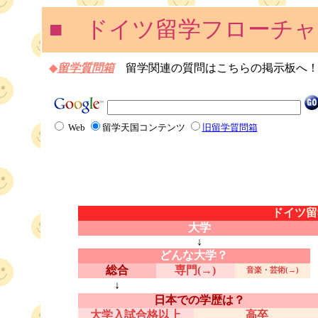
■ ドイツ留学フローチ
◆
留学質問箱
留学関連の質問はこちらの掲示板へ
Web
留学天国コンテンツ
旧留学質問箱
ドイツ留
大学
↓
どんな大学？
総合
専門(→)
音楽・芸術(→)
↓
日本での学歴は？
大学入試合格以上
高卒