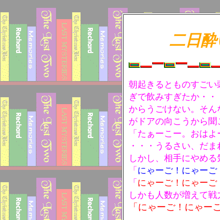
二日酔
朝起きるとものすごい
ぎで飲みすぎたか・・
からうごけない。そん
がドアの向こうから聞
「たぁーこー。おはよ
・・・うるさい、だま
しかし、相手にやめる
「
にゃーご！にゃーご
「
にゃーご！にゃーご
しかも人数が増えて戦
「にゃーご！にゃー