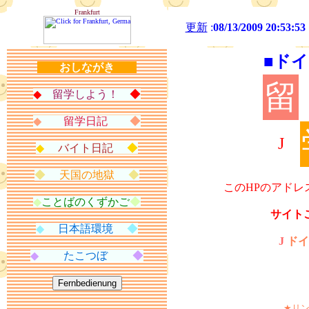
Frankfurt
更新
:
08/13/2009 20:53:53
■ドイ
おしながき
留
◆
留学しよう！
◆
◆
留学日記
◆
J
◆
バイト日記
◆
◆
天国の地獄
◆
このHPのアドレ
◆
ことばのくずかご
◆
サイト
◆
日本語環境
◆
J
ドイ
◆
たこつぼ
◆
★リ